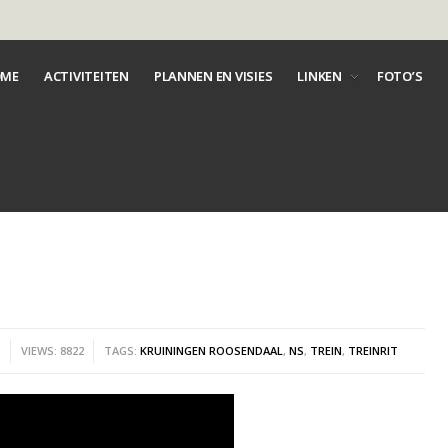
ME
ACTIVITEITEN
PLANNEN EN VISIES
LINKEN
FOTO’S
O
VIEWS: 8822
TAGS:
KRUININGEN ROOSENDAAL
,
NS
,
TREIN
,
TREINRIT