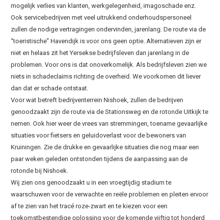
mogelijk verlies van klanten, werkgelegenheid, imagoschade enz.
Ook servicebedrijven met veel uitrukkend onderhoudspersoneel
zullen de nodige vertragingen ondervinden, jarenlang. De route via de
“toeristische” Havendijk is voor ons geen optie. Alternatieven zijn er
niet en helaas zit het Yersekse bedrijfsleven dan jarenlang in de
problemen. Voor ons is dat onoverkomelijk. Als bedrijfsleven zien we
niets in schadeclaims richting de overheid. We voorkomen dit liever
dan dat er schade ontstaat.
Voor wat betreft bedrijventerrein Nishoek, zullen de bedrijven
genoodzaakt zijn de route via de Stationsweg en de rotonde Uitkijk te
nemen. Ook hier weer de vrees van stremmingen, toename gevaarlijke
situaties voor fietsers en geluidoverlast voor de bewoners van
Kruiningen. Zie de drukke en gevaarlijke situaties die nog maar een
paar weken geleden ontstonden tijdens de aanpassing aan de
rotonde bij Nishoek.
Wij zien ons genoodzaakt u in een vroegtijdig stadium te
waarschuwen voor de verwachte en reële problemen en pleiten ervoor
af te zien van het tracé roze-zwart en te kiezen voor een
toekomstbestendige oplossing voor de komende vijftig tot honderd