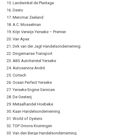
15. Landwinkel de Plantage
16. Desto
17. Meromar Zeeland
18. A.C. Mosselman
19. Krijn Verwijs Yerseke – Premier
20. Van Apex
21. Dirk van der Jagt Handelsonderneming
22. Dingemanse Transport
23. ABS Autoherstel Yerseke
24. Autoservice André
25. Cortech
26. Ocean Perfect Yerseke
27. Yerseke Engine Services
28. De Oesterij
29. Metaalhandel Hoebeke
30. Kaan Handelsonderneming
31. World of Oysters
32. TOP Onions Kruiningen
33. Van den Berge Handelsonderneming