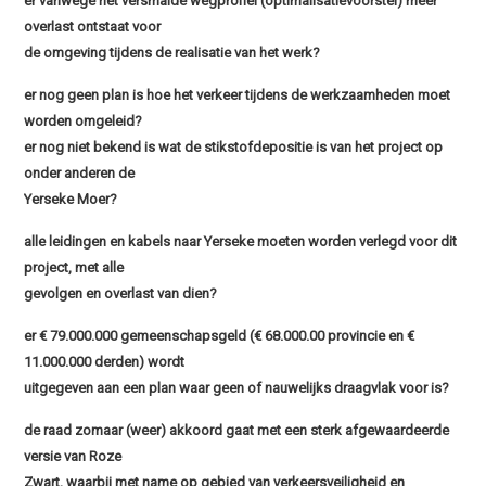
er vanwege het versmalde wegprofiel (optimalisatievoorstel) meer
overlast ontstaat voor
de omgeving tijdens de realisatie van het werk?
er nog geen plan is hoe het verkeer tijdens de werkzaamheden moet
worden omgeleid?
er nog niet bekend is wat de stikstofdepositie is van het project op
onder anderen de
Yerseke Moer?
alle leidingen en kabels naar Yerseke moeten worden verlegd voor dit
project, met alle
gevolgen en overlast van dien?
er € 79.000.000 gemeenschapsgeld (€ 68.000.00 provincie en €
11.000.000 derden) wordt
uitgegeven aan een plan waar geen of nauwelijks draagvlak voor is?
de raad zomaar (weer) akkoord gaat met een sterk afgewaardeerde
versie van Roze
Zwart, waarbij met name op gebied van verkeersveiligheid en