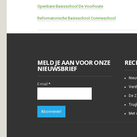
Openbare Basisschool De Voorhoute
Reformatorische Basisschool Comrieschool
MELD JE AAN VOOR ONZE
REC
NIEUWSBRIEF
Nieuw
E-mail
*
Verd
De Z
Trug
Met 