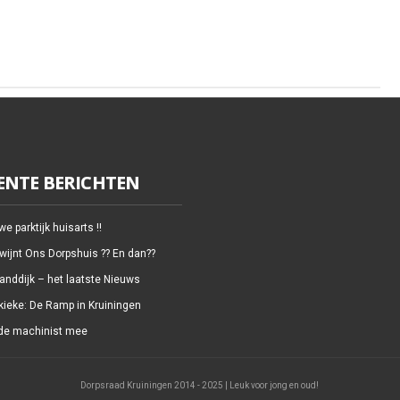
ENTE BERICHTEN
e parktijk huisarts !!
wijnt Ons Dorpshuis ?? En dan??
anddijk – het laatste Nieuws
kieke: De Ramp in Kruiningen
de machinist mee
Dorpsraad Kruiningen 2014 - 2025 | Leuk voor jong en oud!