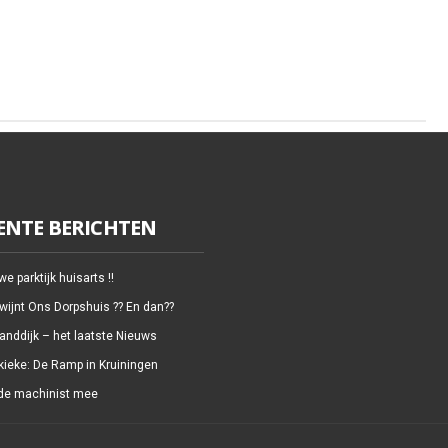
ENTE BERICHTEN
e parktijk huisarts !!
wijnt Ons Dorpshuis ?? En dan??
anddijk – het laatste Nieuws
kieke: De Ramp in Kruiningen
de machinist mee