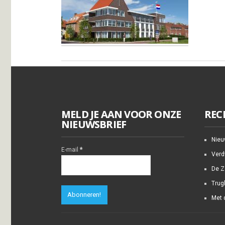
MELD JE AAN VOOR ONZE
REC
NIEUWSBRIEF
Nieuw
E-mail
*
Verd
De Z
Trug
Met 